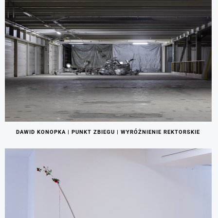
DAWID KONOPKA | PUNKT ZBIEGU | WYRÓŻNIENIE REKTORSKIE