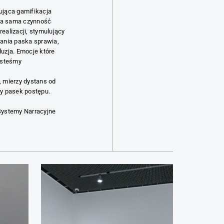
ująca gamifikacja
 Ta sama czynność
ealizacji, stymulujący
ania paska sprawia,
luzja. Emocje które
esteśmy
, mierzy dystans od
ny pasek postępu.
Systemy Narracyjne