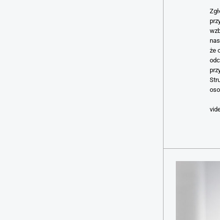
Zgł
prz
wzb
nas
że 
odc
prz
Str
oso
vid