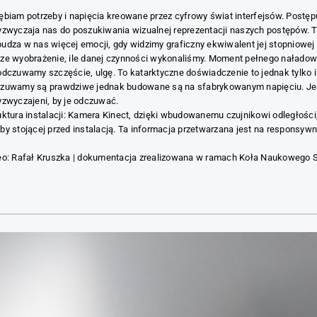
ębiam potrzeby i napięcia kreowane przez cyfrowy świat interfejsów. Postęp
yzwyczaja nas do poszukiwania wizualnej reprezentacji naszych postępów.
udza w nas więcej emocji, gdy widzimy graficzny ekwiwalent jej stopniowej r
ze wyobrażenie, ile danej czynności wykonaliśmy. Moment pełnego naładow
odczuwamy szczęście, ulgę. To katarktyczne doświadczenie to jednak tylko i
zuwamy są prawdziwe jednak budowane są na sfabrykowanym napięciu. J
yzwyczajeni, by je odczuwać.
uktura instalacji: Kamera Kinect, dzięki wbudowanemu czujnikowi odległości
by stojącej przed instalacją. Ta informacja przetwarzana jest na responsyw
eo: Rafał Kruszka | dokumentacja zrealizowana w ramach Koła Naukowego 