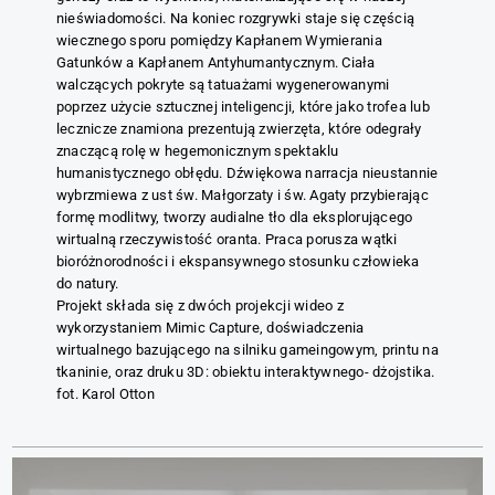
nieświadomości. Na koniec rozgrywki staje się częścią
wiecznego sporu pomiędzy Kapłanem Wymierania
Gatunków a Kapłanem Antyhumantycznym. Ciała
walczących pokryte są tatuażami wygenerowanymi
poprzez użycie sztucznej inteligencji, które jako trofea lub
lecznicze znamiona prezentują zwierzęta, które odegrały
znaczącą rolę w hegemonicznym spektaklu
humanistycznego obłędu. Dźwiękowa narracja nieustannie
wybrzmiewa z ust św. Małgorzaty i św. Agaty przybierając
formę modlitwy, tworzy audialne tło dla eksplorującego
wirtualną rzeczywistość oranta. Praca porusza wątki
bioróżnorodności i ekspansywnego stosunku człowieka
do natury.
Projekt składa się z dwóch projekcji wideo z
wykorzystaniem Mimic Capture, doświadczenia
wirtualnego bazującego na silniku gameingowym, printu na
tkaninie, oraz druku 3D: obiektu interaktywnego- dżojstika.
fot. Karol Otton